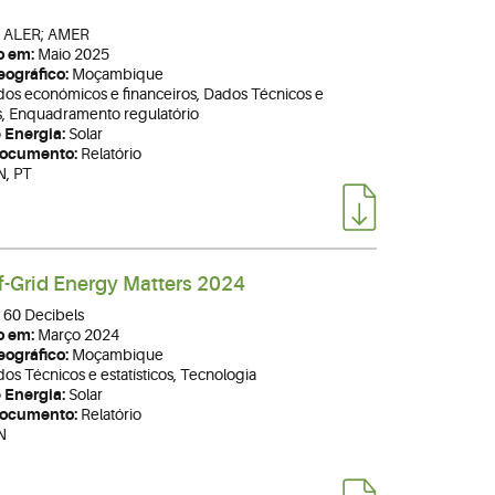
ALER; AMER
o em:
Maio 2025
ográfico:
Moçambique
os económicos e financeiros, Dados Técnicos e
os, Enquadramento regulatório
 Energia:
Solar
Documento:
Relatório
N, PT
-Grid Energy Matters 2024
60 Decibels
o em:
Março 2024
ográfico:
Moçambique
os Técnicos e estatísticos, Tecnologia
 Energia:
Solar
Documento:
Relatório
N