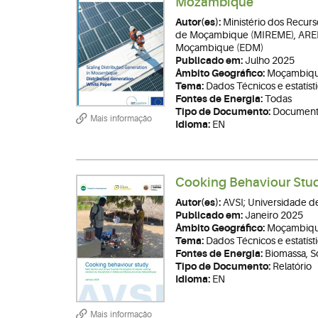
Mozambique
Autor(es):
Ministério dos Recurs
de Moçambique (MIREME), ARENE
Moçambique (EDM)
Publicado em:
Julho 2025
Âmbito Geográfico:
Moçambiq
Tema:
Dados Técnicos e estatíst
Fontes de Energia:
Todas
Tipo de Documento:
Documento
Mais informação
Idioma:
EN
Cooking Behaviour Stu
Autor(es):
AVSI; Universidade d
Publicado em:
Janeiro 2025
Âmbito Geográfico:
Moçambiq
Tema:
Dados Técnicos e estatíst
Fontes de Energia:
Biomassa, S
Tipo de Documento:
Relatório
Idioma:
EN
Mais informação