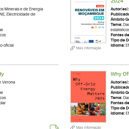
2024
os Minerais e de Energia
Autor(es):
, Electricidade de
Publicad
Âmbito Ge
Tema:
Dad
ue
estatístic
icos
Fontes de
Tipo de 
 oficial
Idioma:
E
Mais informação
dy
Why Off
e Verona
Autor(es):
Publicad
ue
Âmbito Ge
icos
Tema:
Dad
olar
Fontes de
Tipo de 
Idioma:
E
Mais informação