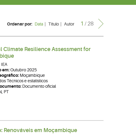
1
/ 28
Ordenar por:
Data
|
Título
|
Autor
l Climate Resilience Assessment for
bique
IEA
o em:
Outubro 2025
ográfico:
Moçambique
os Técnicos e estatísticos
Documento:
Documento oficial
N, PT
: Renováveis em Moçambique