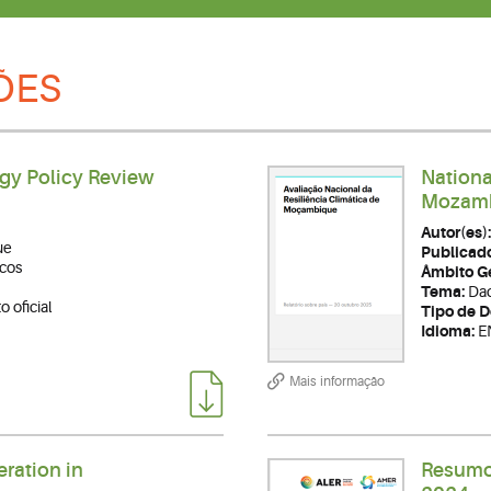
ÕES
y Policy Review
Nationa
Mozam
Autor(es):
ue
Publicad
icos
Âmbito Ge
Tema:
Dad
 oficial
Tipo de 
Idioma:
E
Mais informação
eration in
Resumo